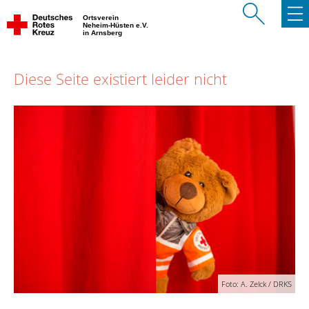
Ortsverein
Neheim-Hüsten e.V.
in Arnsberg
Diese Seite existiert leider nicht
Foto: A. Zelck / DRKS