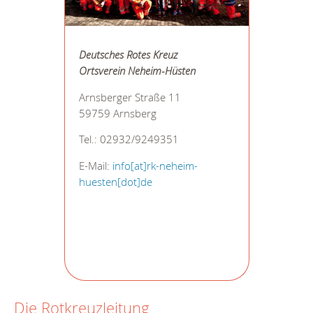
Deutsches Rotes Kreuz
Ortsverein Neheim-Hüsten
Arnsberger Straße 11
59759 Arnsberg
Tel.: 02932/9249351
E-Mail:
info[at]rk-neheim-
huesten[dot]de
Die Rotkreuzleitung