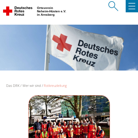
Ortsverein
Neheim-Hüsten e.V.
in Arnsberg
Das DRK
Wer wir sind
Rotkreuzleitung