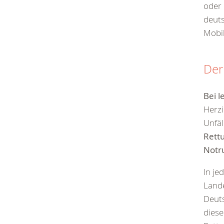
oder 
deuts
Mobil
Der
Bei
l
Herzi
Unfäl
Rettu
Notr
In je
Lande
Deut
diese