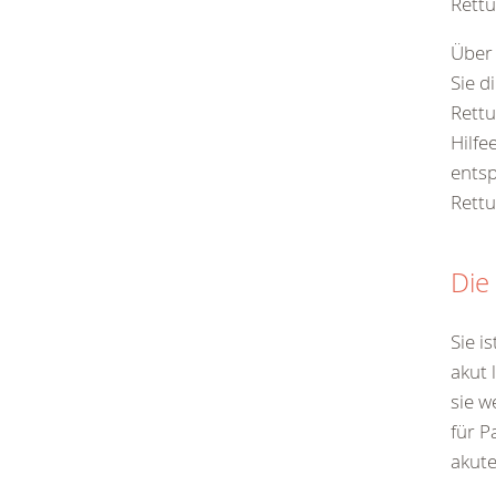
Rettu
Über
Sie d
Rettu
Hilfe
entsp
Rettu
Die
Sie i
akut 
sie w
für P
akute