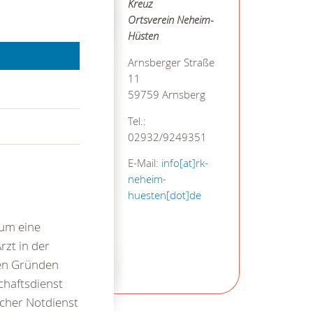
Kreuz
Ortsverein Neheim-
Hüsten
Arnsberger Straße
11
59759 Arnsberg
Tel.:
02932/9249351
E-Mail:
info[at]rk-
neheim-
huesten[dot]de
 um eine
rzt in der
hen Gründen
chaftsdienst
icher Notdienst