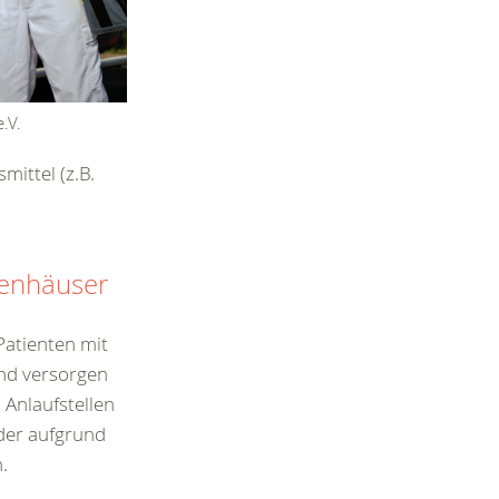
.V.
mittel (z.B.
kenhäuser
Patienten mit
nd versorgen
 Anlaufstellen
der aufgrund
.