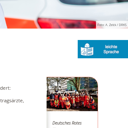
Foto: A. Zelck / DRKS
dert:
tragsärzte,
Deutsches Rotes