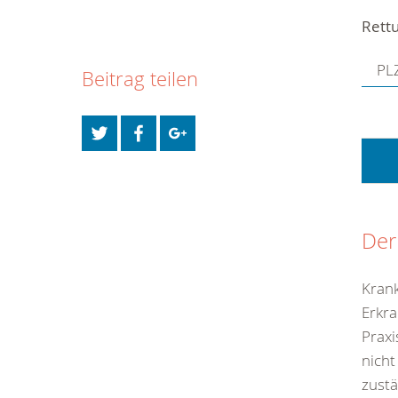
Rettu
PLZ
Beitrag teilen
Der
Krank
Erkra
Praxi
nicht
zustä