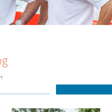
ng
rt