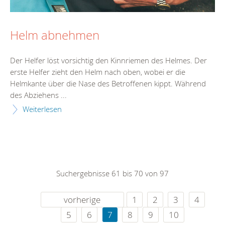
Helm abnehmen
Der Helfer löst vorsichtig den Kinnriemen des Helmes. Der
erste Helfer zieht den Helm nach oben, wobei er die
Helmkante über die Nase des Betroffenen kippt. Während
des Abziehens ...
Weiterlesen
Suchergebnisse 61 bis 70 von 97
vorherige
1
2
3
4
5
6
7
8
9
10