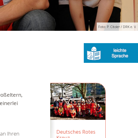
Foto: P. Citoler / DRK e. V.
roßeltern,
einerlei
Deutsches Rotes
 an Ihren
Kreuz