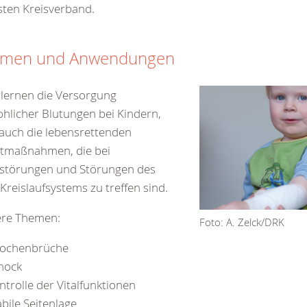
ten Kreisverband.
men und Anwendungen
rlernen die Versorgung
hlicher Blutungen bei Kindern,
auch die lebensrettenden
rtmaßnahmen, die bei
störungen und Störungen des
Kreislaufsystems zu treffen sind.
ere Themen:
Foto: A. Zelck/DRK
ochenbrüche
hock
ntrolle der Vitalfunktionen
abile Seitenlage