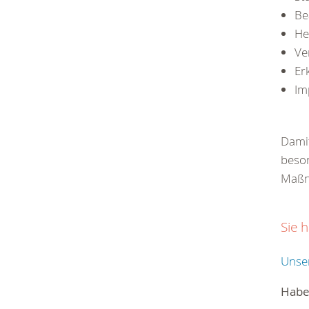
Be
He
Ve
Er
Im
Damit
beson
Maßn
Sie 
Unser
Habe