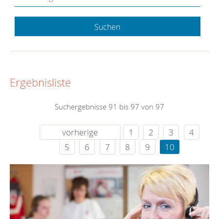
Suchen
Ergebnisliste
Suchergebnisse 91 bis 97 von 97
vorherige
1
2
3
4
5
6
7
8
9
10