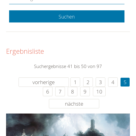
Suchen
Ergebnisliste
Suchergebnisse 41 bis 50 von 97
vorherige
1
2
3
4
5
6
7
8
9
10
nächste