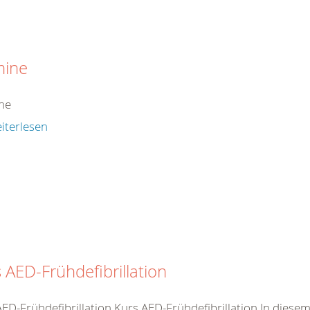
mine
ne
iterlesen
 AED-Frühdefibrillation
AED-Frühdefibrillation Kurs AED-Frühdefibrillation In dies