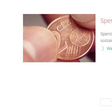
Spen
Spend
sozial
We