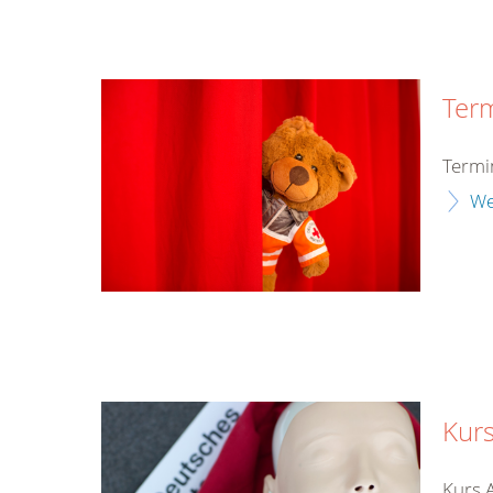
Ter
Termi
We
Kurs
Kurs 