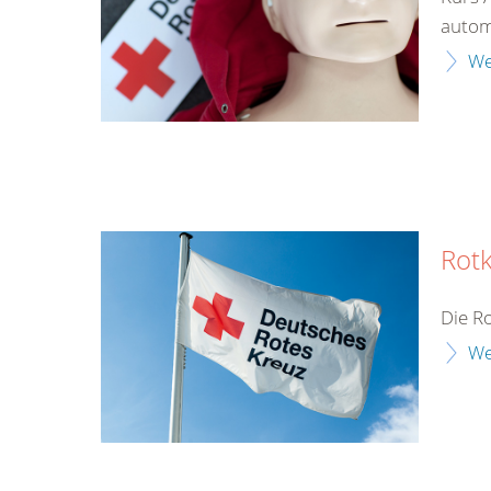
automa
We
Rotk
Die R
We