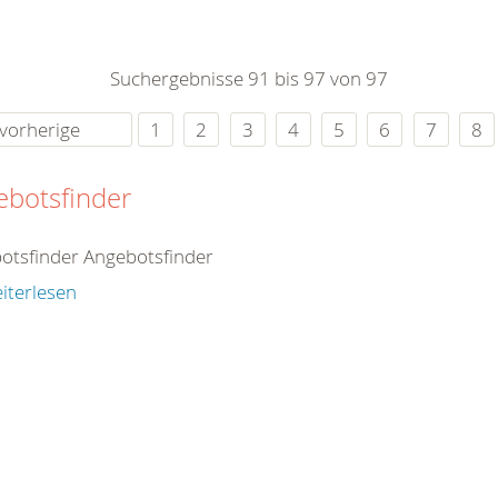
berg
Suchergebnisse 91 bis 97 von 97
9351
vorherige
1
2
3
4
5
6
7
8
t]rk-
ebotsfinder
]de
otsfinder Angebotsfinder
iterlesen