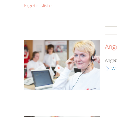
Ergebnisliste
11
59759 Arns
Tel.:
02932/924
E-Mail:
info[a
neheim-
Ang
huesten[dot
Angeb
We