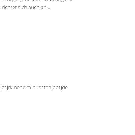
richtet sich auch an...
ng[at]rk-neheim-huesten[dot]de