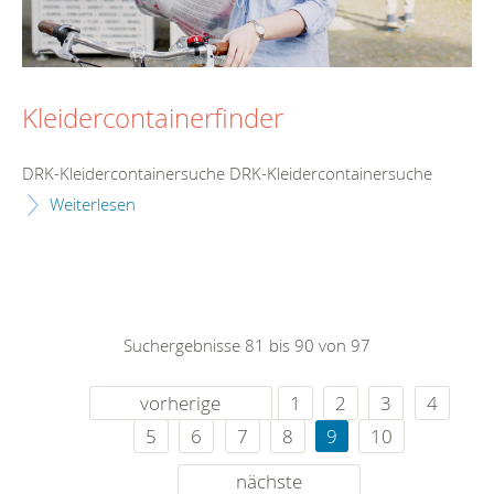
Kleidercontainerfinder
DRK-Kleidercontainersuche DRK-Kleidercontainersuche
Weiterlesen
Suchergebnisse 81 bis 90 von 97
vorherige
1
2
3
4
5
6
7
8
9
10
nächste