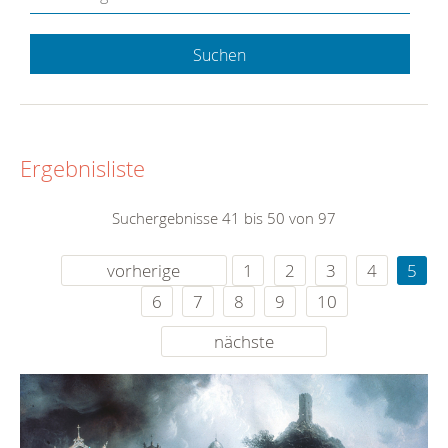
Suchen
Ergebnisliste
Suchergebnisse 41 bis 50 von 97
vorherige
1
2
3
4
5
6
7
8
9
10
nächste