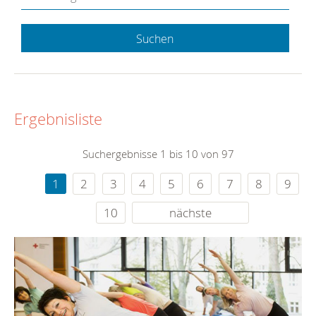
Suchen
Ergebnisliste
Suchergebnisse 1 bis 10 von 97
1
2
3
4
5
6
7
8
9
10
nächste