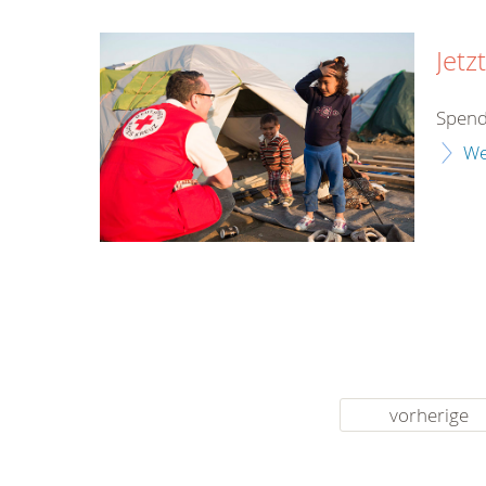
Jetz
Spend
We
vorherige