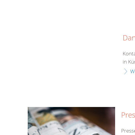
Da
Konta
in Kü
W
Pres
Press