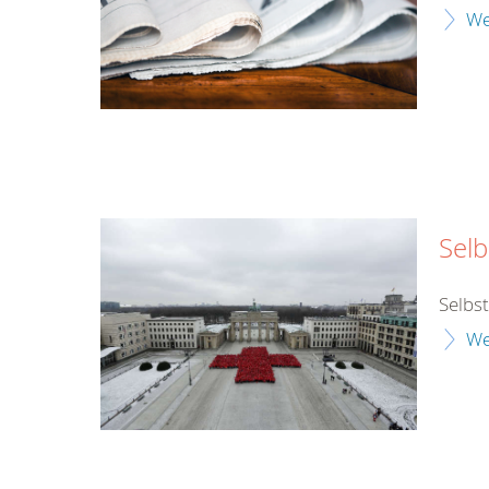
We
Selb
Selbs
We