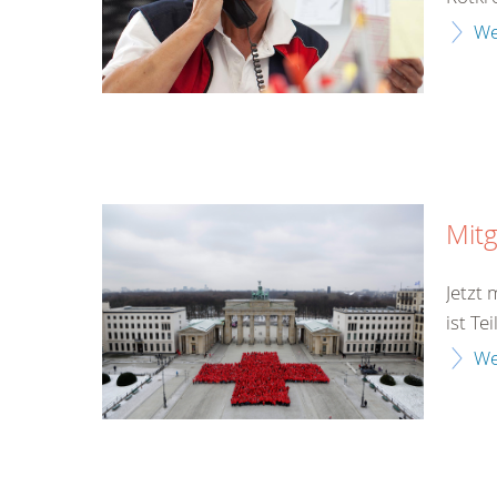
We
Mitg
Jetzt
ist Te
We