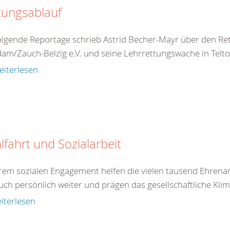
tungsablauf
olgende Reportage schrieb Astrid Becher-Mayr über den R
am/Zauch-Belzig e.V. und seine Lehrrettungswache in Teltow
eiterlesen
fahrt und Sozialarbeit
hrem sozialen Engagement helfen die vielen tausend Ehrenam
uch persönlich weiter und prägen das gesellschaftliche Klim
iterlesen