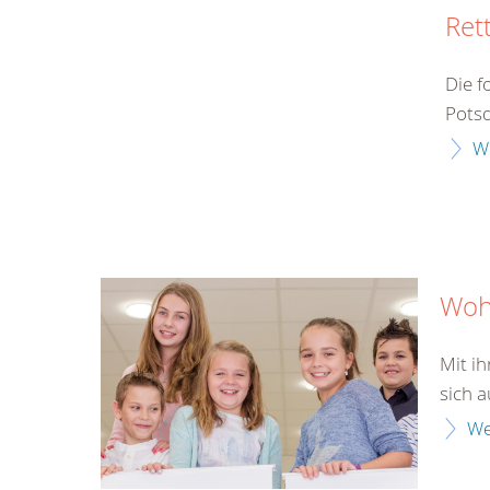
Ret
Die f
Potsd
W
Wohl
Mit i
sich a
We