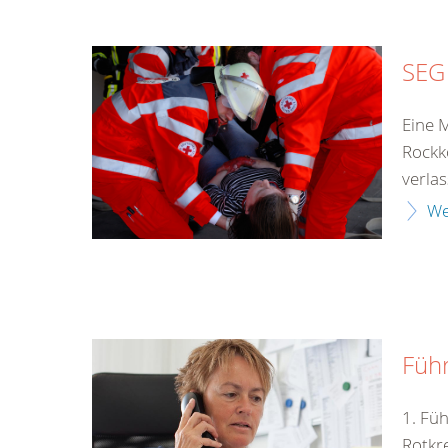
SEG
Eine 
Rockk
verlass
We
Füh
1. Fü
Rotkr