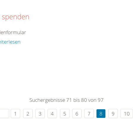
t spenden
enformular
iterlesen
Suchergebnisse 71 bis 80 von 97
1
2
3
4
5
6
7
8
9
10