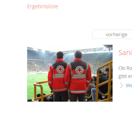
Ergebnisliste
11
59759 Arns
Tel.:
02932/924
vorherige
E-Mail:
info[a
neheim-
Sani
huesten[dot
Ob Ro
gibt e
We