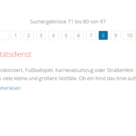
berg
Suchergebnisse 71 bis 80 von 97
9351
1
2
3
4
5
6
7
8
9
10
t]rk-
tätsdienst
]de
ckkonzert, Fußballspiel, Karnevalsumzug oder Straßenfe
s viele kleine und größere Notfälle. Ob ein Kind das Knie aufs
iterlesen